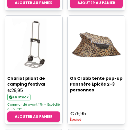
AJOUTER AU PANIER
AJOUTER AU PANIER
Chariot pliant de
Oh Crabb tente pop-up
camping festival
Panthère Épicée 2-3
€
29,95
personnes
En stock
Commandé avant 17h = Expédié
aujourd'hui
€
79,95
AJOUTER AU PANIER
Épuisé