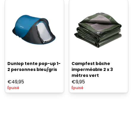
Dunlop tente pop-up 1-
Campfest bâche
2 personnes bleu/gris
imperméable 2 x 3
mètres vert
€
49,95
€
9,95
Épuisé
Épuisé