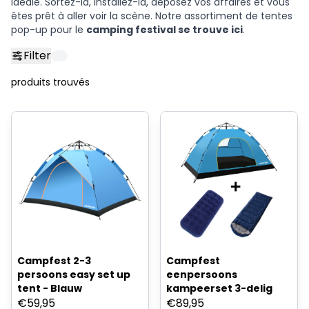
idéale. Sortez-la, installez-la, déposez vos affaires et vous
êtes prêt à aller voir la scène. Notre assortiment de tentes
pop-up pour le
camping festival se trouve ici
.
Filter
produits trouvés
Campfest 2-3
Campfest
persoons easy set up
eenpersoons
tent - Blauw
kampeerset 3-delig
€
59,95
€
89,95