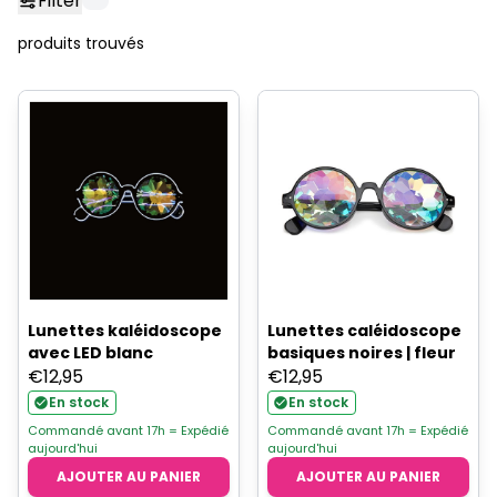
Filter
produits trouvés
Lunettes kaléidoscope
Lunettes caléidoscope
avec LED blanc
basiques noires | fleur
€
12,95
€
12,95
En stock
En stock
Commandé avant 17h = Expédié
Commandé avant 17h = Expédié
aujourd'hui
aujourd'hui
AJOUTER AU PANIER
AJOUTER AU PANIER