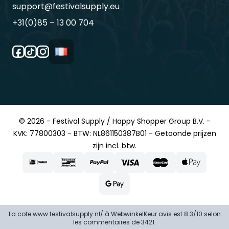
support@festivalsupply.eu
+31(0)85 – 13 00 704
© 2026 - Festival Supply / Happy Shopper Group B.V. -
KVK: 77800303 - BTW: NL861150387B01 - Getoonde prijzen
zijn incl. btw.
La cote www.festivalsupply.nl/ à
WebwinkelKeur avis
est 8.3/10 selon
les commentaires de 3421.