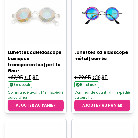
Lunettes caléidoscope
Lunettes kaléidoscope
basiques
métal | carrés
transparentes | petite
fleur
Le
Le
Le
Le
€
12,95
€
5,95
€
22,95
€
19,95
prix
prix
prix
prix
En stock
En stock
initial
actuel
initial
actuel
Commandé avant 17h = Expédié
Commandé avant 17h = Expédié
aujourd'hui
aujourd'hui
était :
est :
était :
est :
AJOUTER AU PANIER
AJOUTER AU PANIER
€12,95.
€5,95.
€22,95.
€19,95.