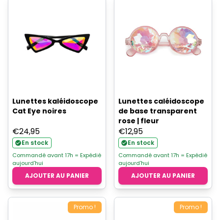
Lunettes kaléidoscope
Lunettes caléidoscope
Cat Eye noires
de base transparent
rose | fleur
€
24,95
€
12,95
En stock
En stock
Commandé avant 17h = Expédié
Commandé avant 17h = Expédié
aujourd'hui
aujourd'hui
AJOUTER AU PANIER
AJOUTER AU PANIER
Promo !
Promo !