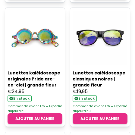
Lunettes kaléidoscope
Lunettes caléidoscope
originales Pride arc-
classiques noires |
en-ciel | grande fleur
grande fleur
€
24,95
€
19,95
En stock
En stock
Commandé avant 17h = Expédié
Commandé avant 17h = Expédié
aujourd'hui
aujourd'hui
AJOUTER AU PANIER
AJOUTER AU PANIER