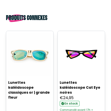
PRODUITS CONNEXES
Lunettes
Lunettes
kaléidoscope
kaléidoscope Cat Eye
classiques or | grande
noires
fleur
€
24,95
En stock
Commandé avant 17h =