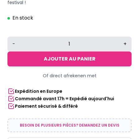
festival !
En stock
quantité
-
+
de
Lunettes
AJOUTER AU PANIER
kaléidoscope
rondes
Of direct afrekenen met
rose
Expédition en Europe
Commandé avant 17h = Expédié aujourd'hui
Paiement sécurisé & différé
BESOIN DE PLUSIEURS PIÈCES? DEMANDEZ UN DEVIS