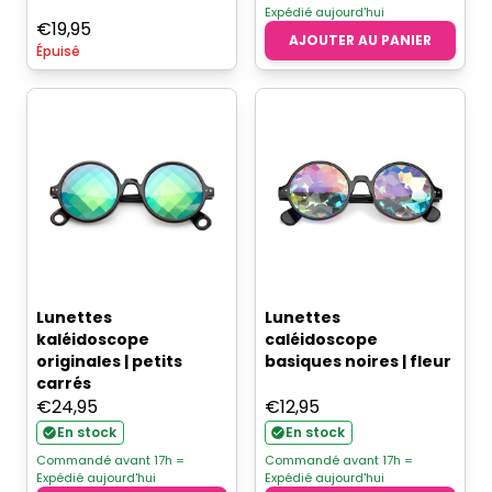
Expédié aujourd'hui
€
19,95
AJOUTER AU PANIER
Épuisé
Lunettes
Lunettes
kaléidoscope
caléidoscope
originales | petits
basiques noires | fleur
carrés
€
24,95
€
12,95
En stock
En stock
Commandé avant 17h =
Commandé avant 17h =
Expédié aujourd'hui
Expédié aujourd'hui