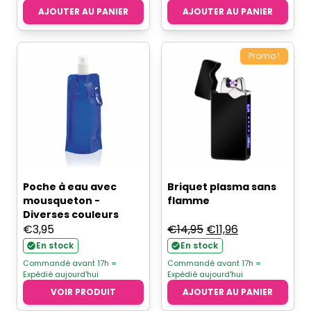
AJOUTER AU PANIER
AJOUTER AU PANIER
Promo !
Poche à eau avec
Briquet plasma sans
mousqueton -
flamme
Diverses couleurs
Le
Le
€
3,95
€
14,95
€
11,96
prix
prix
En stock
En stock
initial
actuel
Commandé avant 17h =
Commandé avant 17h =
Expédié aujourd'hui
Expédié aujourd'hui
était :
est :
VOIR PRODUIT
AJOUTER AU PANIER
€14,95.
€11,96.