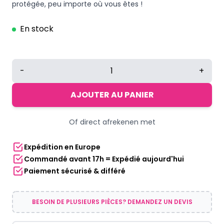
protégée, peu importe où vous êtes !
En stock
quantité
-
+
de
Couvercle
AJOUTER AU PANIER
flexible
en
Of direct afrekenen met
polyester
-
Expédition en Europe
Rouge
Commandé avant 17h = Expédié aujourd'hui
Paiement sécurisé & différé
BESOIN DE PLUSIEURS PIÈCES? DEMANDEZ UN DEVIS