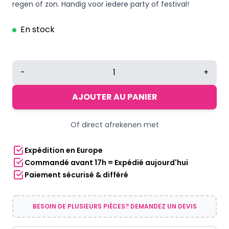
regen of zon. Handig voor iedere party of festival!
En stock
quantité
-
+
de
Hoofd
AJOUTER AU PANIER
paraplu
|
Of direct afrekenen met
Rood-
geel-
Expédition en Europe
groen-
Commandé avant 17h = Expédié aujourd'hui
blauw
Paiement sécurisé & différé
BESOIN DE PLUSIEURS PIÈCES? DEMANDEZ UN DEVIS