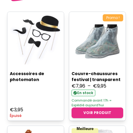
Promo !
Accessoires de
Couvre-chaussures
photomaton
festival | transparent
Plage
€
7,96
–
€
9,95
de
En stock
prix :
Commandé avant 17h =
Expédié aujourd'hui
€7,96
€
3,95
VOIR PRODUIT
à
Épuisé
€9,95
Meilleure