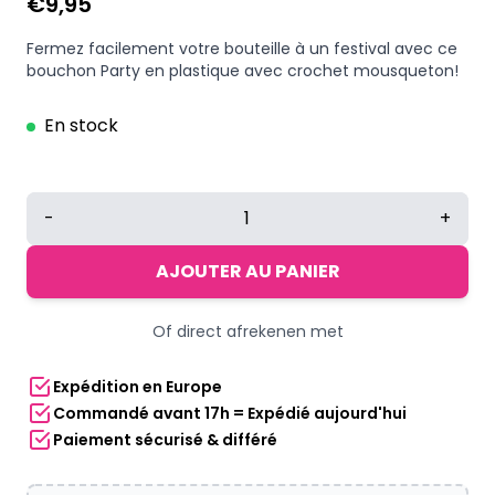
€
9,95
Fermez facilement votre bouteille à un festival avec ce
bouchon Party en plastique avec crochet mousqueton!
En stock
quantité
-
+
de
Bouchon
AJOUTER AU PANIER
Party
dur
Of direct afrekenen met
avec
crochet
Expédition en Europe
-
Commandé avant 17h = Expédié aujourd'hui
Noir
Paiement sécurisé & différé
-
3