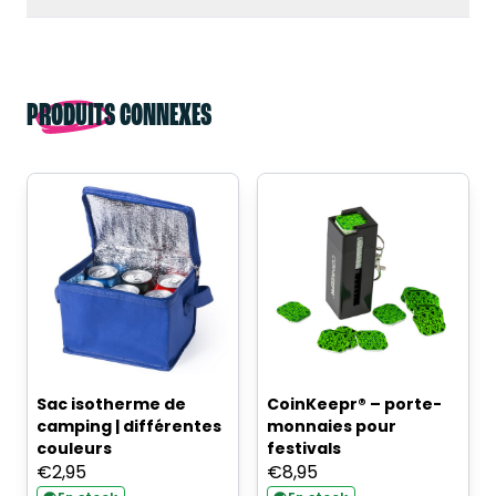
PRODUITS CONNEXES
Sac isotherme de
CoinKeepr® – porte-
camping | différentes
monnaies pour
couleurs
festivals
€
2,95
€
8,95