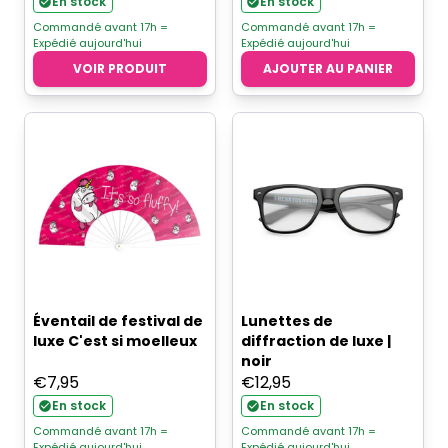
En stock
En stock
Commandé avant 17h =
Commandé avant 17h =
Expédié aujourd'hui
Expédié aujourd'hui
VOIR PRODUIT
AJOUTER AU PANIER
Éventail de festival de
Lunettes de
luxe C'est si moelleux
diffraction de luxe |
noir
€
7,95
€
12,95
En stock
En stock
Commandé avant 17h =
Commandé avant 17h =
Expédié aujourd'hui
Expédié aujourd'hui