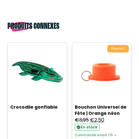
PRODUITS CONNEXES
Promo !
Crocodile gonflable
Bouchon Universel de
Fête | Orange néon
Le
Le
€
3,95
€
2,50
prix
prix
En stock
initial
actuel
Commandé avant 17h =