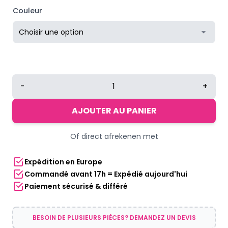
prix :
Couleur
€4,76
à
€5,95
quantité
-
+
de
Lacets
AJOUTER AU PANIER
LED
|
Of direct afrekenen met
Diverses
couleurs
Expédition en Europe
Commandé avant 17h = Expédié aujourd'hui
Paiement sécurisé & différé
BESOIN DE PLUSIEURS PIÈCES? DEMANDEZ UN DEVIS