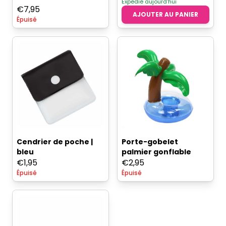
Expédié aujourd'hui
était :
est :
€
7,95
AJOUTER AU PANIER
€3,95.
€2,50.
Épuisé
Cendrier de poche |
Porte-gobelet
bleu
palmier gonflable
€
1,95
€
2,95
Épuisé
Épuisé