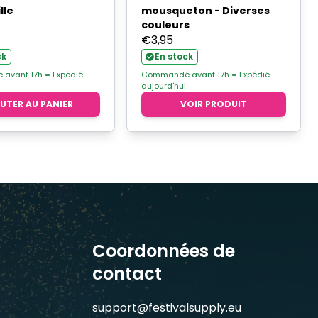
lle
mousqueton - Diverses
couleurs
€
3,95
ck
En stock
avant 17h = Expédié
Commandé avant 17h = Expédié
aujourd'hui
UTER AU PANIER
VOIR PRODUIT
Coordonnées de
contact
support@festivalsupply.eu