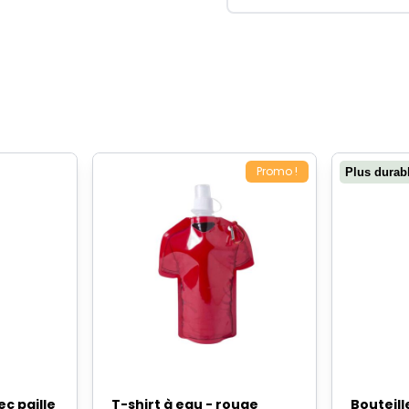
Promo !
Plus durab
ec paille
T-shirt à eau - rouge
Bouteill