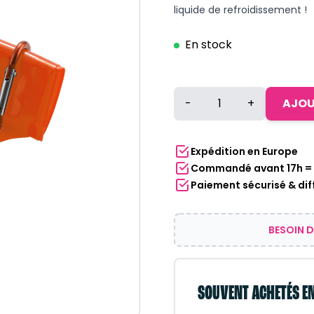
liquide de refroidissement !
En stock
quantité
-
+
AJOU
de
Sac
à
Expédition en Europe
eau
Commandé avant 17h = E
avec
Paiement sécurisé & dif
mousqueton
-
Orange
BESOIN D
-
3
pièces
SOUVENT ACHETÉS E