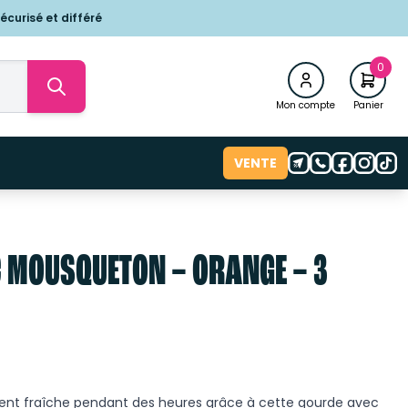
écurisé et différé
0
Mon compte
Panier
VENTE
C MOUSQUETON – ORANGE – 3
ment fraîche pendant des heures grâce à cette gourde avec