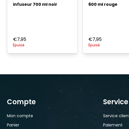
infuseur 700 ml noir
600 ml rouge
€
7,95
€
7,95
Épuisé
Épuisé
Compte
Service
Mon compte
Service clien
Panier
Paiement