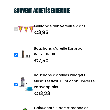
SOUVENT ACHETÉS ENSEMBLE
Guirlande anniversaire 2 ans
€
3,95
Bouchons d'oreille Earproof
Rockit 18 dB
€
7,50
Bouchons d'oreilles Pluggerz
Music festival + Bouchon Universel
Partydop bleu
€
13,23
CoinKeepr® – porte-monnaies