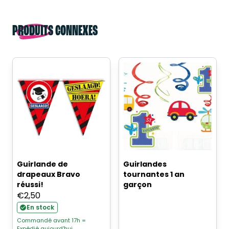
PRODUITS CONNEXES
Guirlande de
Guirlandes
drapeaux Bravo
tournantes 1 an
réussi!
garçon
€
2,50
En stock
Commandé avant 17h =
Expédié aujourd'hui