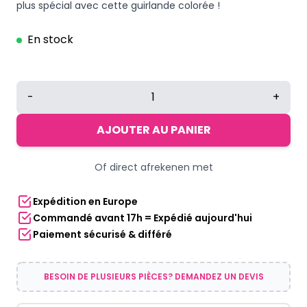
plus spécial avec cette guirlande colorée !
En stock
quantité
-
+
de
Guirlande
AJOUTER AU PANIER
anniversaire
2
Of direct afrekenen met
ans
Expédition en Europe
Commandé avant 17h = Expédié aujourd'hui
Paiement sécurisé & différé
BESOIN DE PLUSIEURS PIÈCES? DEMANDEZ UN DEVIS