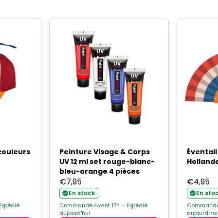
couleurs
Peinture Visage & Corps
Éventail
UV 12 ml set rouge-blanc-
Holland
bleu-orange 4 pièces
€
7,95
€
4,95
En stock
En sto
Expédié
Commandé avant 17h = Expédié
Commandé 
aujourd'hui
aujourd'hui