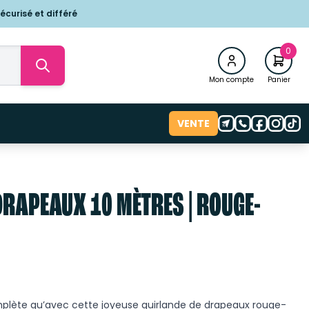
écurisé et différé
0
Mon compte
Panier
VENTE
DRAPEAUX 10 MÈTRES | ROUGE-
mplète qu’avec cette joyeuse guirlande de drapeaux rouge-