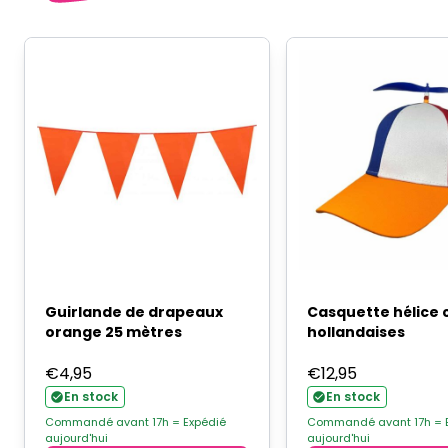
Guirlande de drapeaux
Casquette hélice 
orange 25 mètres
hollandaises
€
4,95
€
12,95
En stock
En stock
Commandé avant 17h = Expédié
Commandé avant 17h = 
aujourd'hui
aujourd'hui