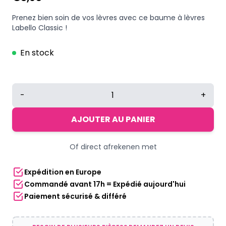
Prenez bien soin de vos lèvres avec ce baume à lèvres
Labello Classic !
En stock
quantité
-
+
de
Labello
AJOUTER AU PANIER
baume
à
Of direct afrekenen met
lèvres
Classic
Expédition en Europe
Commandé avant 17h = Expédié aujourd'hui
Paiement sécurisé & différé