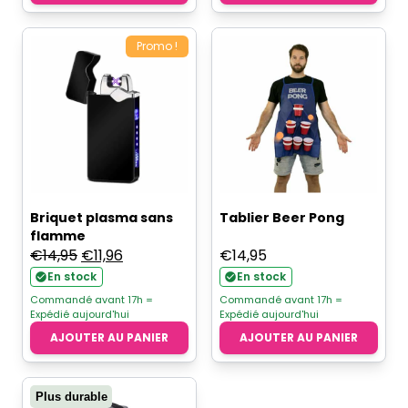
Promo !
Briquet plasma sans
Tablier Beer Pong
flamme
Le
Le
€
14,95
€
11,96
€
14,95
prix
prix
En stock
En stock
initial
actuel
Commandé avant 17h =
Commandé avant 17h =
Expédié aujourd'hui
Expédié aujourd'hui
était :
est :
AJOUTER AU PANIER
AJOUTER AU PANIER
€14,95.
€11,96.
Plus durable