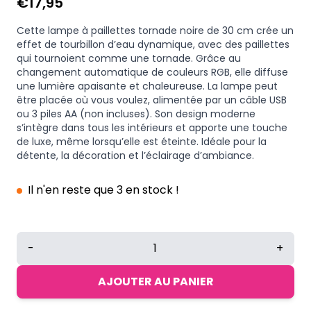
€
17,95
Cette lampe à paillettes tornade noire de 30 cm crée un
effet de tourbillon d’eau dynamique, avec des paillettes
qui tournoient comme une tornade. Grâce au
changement automatique de couleurs RGB, elle diffuse
une lumière apaisante et chaleureuse. La lampe peut
être placée où vous voulez, alimentée par un câble USB
ou 3 piles AA (non incluses). Son design moderne
s’intègre dans tous les intérieurs et apporte une touche
de luxe, même lorsqu’elle est éteinte. Idéale pour la
détente, la décoration et l’éclairage d’ambiance.
Il n'en reste que 3 en stock !
quantité
-
+
de
Lampe
AJOUTER AU PANIER
à
paillettes