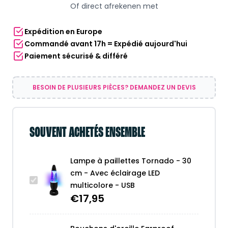
Of direct afrekenen met
Tornado
-
Expédition en Europe
30
Commandé avant 17h = Expédié aujourd'hui
cm
Paiement sécurisé & différé
-
Avec
éclairage
BESOIN DE PLUSIEURS PIÈCES? DEMANDEZ UN DEVIS
LED
multicolore
-
USB
SOUVENT ACHETÉS ENSEMBLE
Lampe à paillettes Tornado - 30
cm - Avec éclairage LED
multicolore - USB
€
17,95