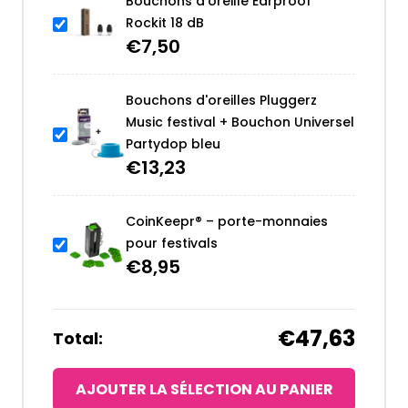
Bouchons d'oreille Earproof
Rockit 18 dB
€
7,50
Bouchons d'oreilles Pluggerz
Music festival + Bouchon Universel
Partydop bleu
€
13,23
CoinKeepr® – porte-monnaies
pour festivals
€
8,95
€47,63
Total:
AJOUTER LA SÉLECTION AU PANIER