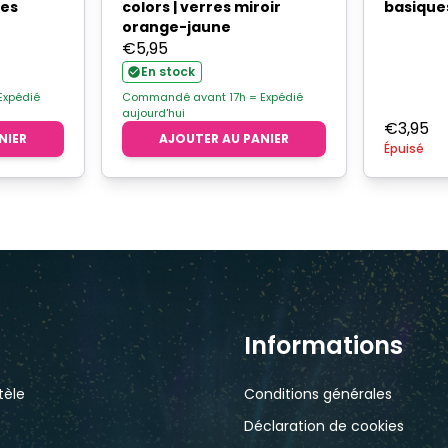
ces
colors | verres miroir
basiques
orange-jaune
€
5,95
En stock
Expédié
Commandé avant 17h = Expédié
aujourd'hui
€
3,95
NIER
AJOUTER AU PANIER
Épuisé
Informations
tèle
Conditions générales
Déclaration de cookies