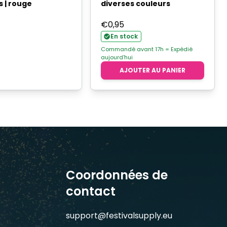
 | rouge
diverses couleurs
€
0,95
En stock
Commandé avant 17h = Expédié
aujourd'hui
AJOUTER AU PANIER
Coordonnées de
contact
support@festivalsupply.eu