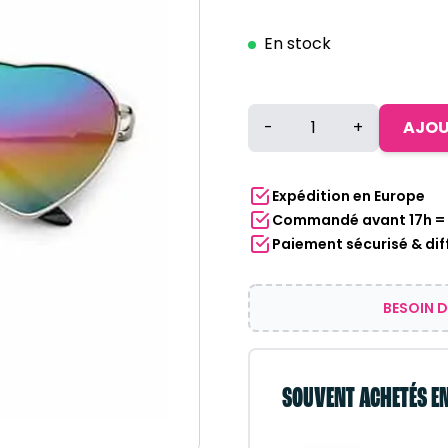
En stock
quantité
-
+
AJOU
de
Lunettes
de
Expédition en Europe
soleil
Commandé avant 17h = E
cœur
Paiement sécurisé & dif
|
Lentilles
miroir
BESOIN D
arc-
en-
ciel
SOUVENT ACHETÉS E
Pride