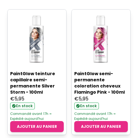
PaintGlow teinture
PaintGlow semi-
capillaire semi-
permanente
permanente Silver
coloration cheveux
Storm - 100ml
Flamingo Pink - 100ml
€
5,95
€
5,95
En stock
En stock
Commandé avant 17h =
Commandé avant 17h =
Expédié aujourd'hui
Expédié aujourd'hui
AJOUTER AU PANIER
AJOUTER AU PANIER