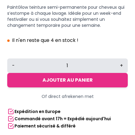
PaintGlow teinture semi-permanente pour cheveux qui
s’estompe à chaque lavage. Idéale pour un week-end
festivalier ou si vous souhaitez simplement un
changement temporaire pour une semaine.
Il n'en reste que 4 en stock !
quantité
-
+
de
PaintGlow
AJOUTER AU PANIER
teinture
semi-
Of direct afrekenen met
permanente
pour
Expédition en Europe
cheveux
Commandé avant 17h = Expédié aujourd'hui
Orange
Paiement sécurisé & différé
Thunder
-