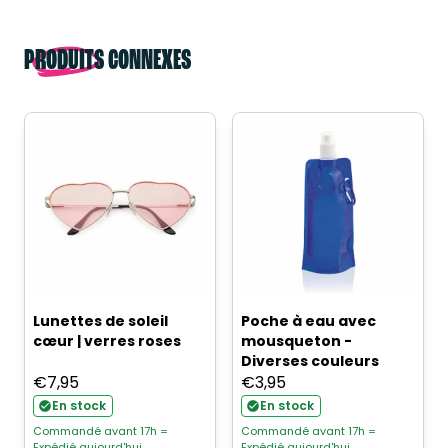
PRODUITS CONNEXES
Lunettes de soleil
Poche à eau avec
cœur | verres roses
mousqueton -
Diverses couleurs
€
7,95
€
3,95
En stock
En stock
Commandé avant 17h =
Commandé avant 17h =
Expédié aujourd'hui
Expédié aujourd'hui