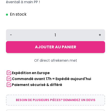
éventail à main PP !
En stock
quantité
-
+
de
Éventail
AJOUTER AU PANIER
à
main
Of direct afrekenen met
PP
noir
Expédition en Europe
Commandé avant 17h = Expédié aujourd'hui
Paiement sécurisé & différé
BESOIN DE PLUSIEURS PIÈCES? DEMANDEZ UN DEVIS