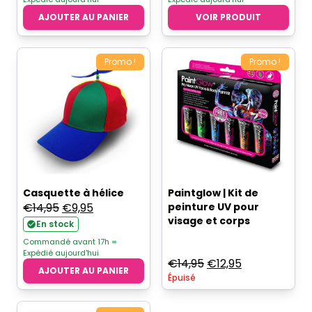
AJOUTER AU PANIER
VOIR PRODUIT
Promo !
Promo !
Casquette à hélice
Paintglow | Kit de
Le
Le
€
14,95
€
9,95
peinture UV pour
visage et corps
prix
prix
En stock
initial
actuel
Commandé avant 17h =
Expédié aujourd'hui
était :
est :
Le
Le
€
14,95
€
12,95
AJOUTER AU PANIER
€14,95.
€9,95.
Épuisé
prix
prix
initial
actuel