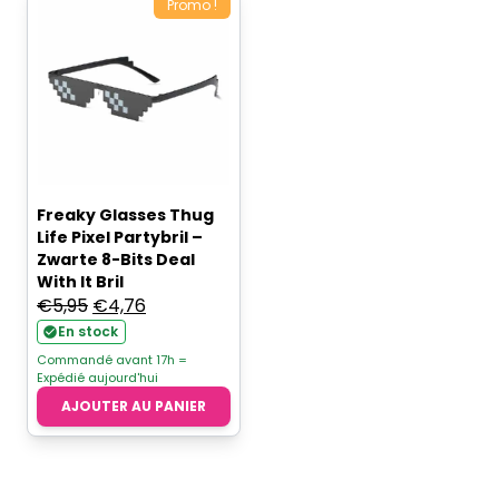
était :
est :
Promo !
€14,95.
€12,95.
Freaky Glasses Thug
Life Pixel Partybril –
Zwarte 8-Bits Deal
With It Bril
Le
Le
€
5,95
€
4,76
prix
prix
En stock
initial
actuel
Commandé avant 17h =
Expédié aujourd'hui
était :
est :
AJOUTER AU PANIER
€5,95.
€4,76.