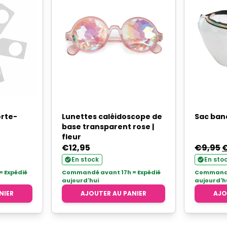
orte-
Lunettes caléidoscope de
Sac ban
base transparent rose |
fleur
L
€
12,95
€
9,95
p
En stock
En sto
uel
i
 Expédié
Commandé avant 17h = Expédié
Commandé 
aujourd'hui
aujourd'h
é
NIER
AJOUTER AU PANIER
AJO
96.
€