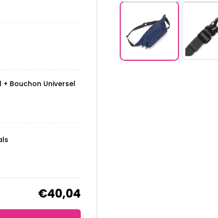
l + Bouchon Universel
als
€40,04