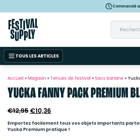
Commandé ava
TOUS LES ARTICLES
Accueil
»
Magasin
»
Tenues de festival
»
Sacs banane
»
Yuck
YUCKA FANNY PACK PREMIUM BL
Le
Le
€
12,95
€
10,36
prix
prix
Emportez facilement tous vos objets importants parto
initial
actuel
Yucka Premium pratique !
était :
est :