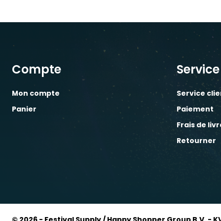
Compte
Service
Mon compte
Service cli
Panier
Paiement
Frais de liv
Retourner
© 2026 - Festival Supply / Happy Shopper Group B.V. - K