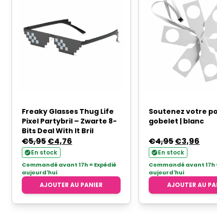
Freaky Glasses Thug Life
Soutenez votre p
Pixel Partybril – Zwarte 8-
gobelet | blanc
Bits Deal With It Bril
Le
Le
Le
Le
€
5,95
€
4,76
€
4,95
€
3,96
prix
prix
prix
prix
En stock
En stock
initial
actuel
initial
act
Commandé avant 17h = Expédié
Commandé avant 17h =
aujourd'hui
aujourd'hui
était :
est :
était :
est :
AJOUTER AU PANIER
AJOUTER AU PA
€5,95.
€4,76.
€4,95.
€3,