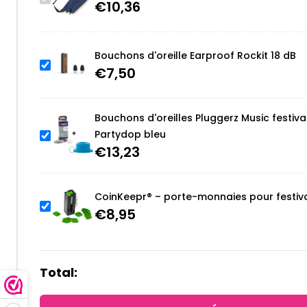
€
10,36
Bouchons d'oreille Earproof Rockit 18 dB
€
7,50
Bouchons d'oreilles Pluggerz Music festiva
Partydop bleu
€
13,23
CoinKeepr® – porte-monnaies pour festiv
€
8,95
Total: