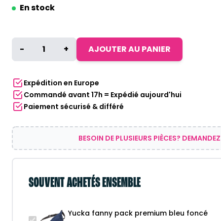
€12,95.
€10,36.
En stock
quantité
-
+
AJOUTER AU PANIER
de
Yucka
fanny
Expédition en Europe
pack
Commandé avant 17h = Expédié aujourd'hui
premium
Paiement sécurisé & différé
bleu
foncé
BESOIN DE PLUSIEURS PIÈCES? DEMANDEZ
SOUVENT ACHETÉS ENSEMBLE
Yucka fanny pack premium bleu foncé